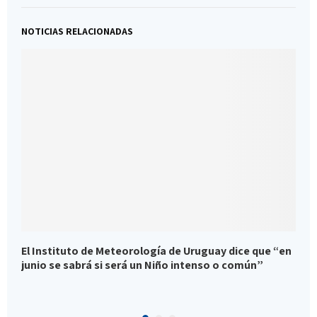
NOTICIAS RELACIONADAS
El Instituto de Meteorología de Uruguay dice que “en
I
junio se sabrá si será un Niño intenso o común”
d