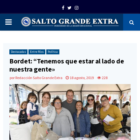
Facebook
Twitter
Instagram
PRIMARY
MENU
Destacadas
Entre Ríos
Política
Bordet: “Tenemos que estar al lado de
nuestra gente»
por
Redacción Salto Grande Extra
18 agosto, 2019
228