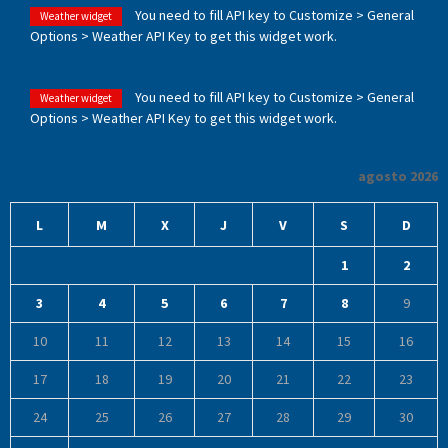
You need to fill API key to Customize > General
Weather widget
Options > Weather API Key to get this widget work.
You need to fill API key to Customize > General
Weather widget
Options > Weather API Key to get this widget work.
agosto 2026
L
M
X
J
V
S
D
1
2
3
4
5
6
7
8
9
10
11
12
13
14
15
16
17
18
19
20
21
22
23
24
25
26
27
28
29
30