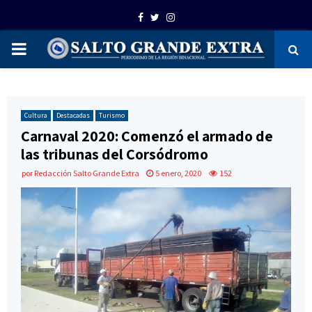
Facebook
Twitter
Instagram
PRIMARY
MENU
Cultura
Destacadas
Turismo
Carnaval 2020: Comenzó el armado de
las tribunas del Corsódromo
por
Redacción Salto Grande Extra
5 enero, 2020
152