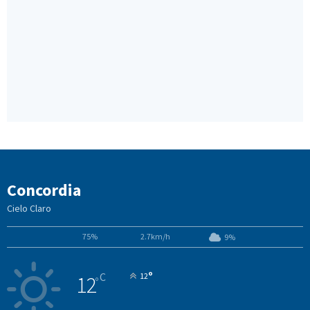
Concordia
Cielo Claro
75%
2.7km/h
9%
°
C
12
12
°