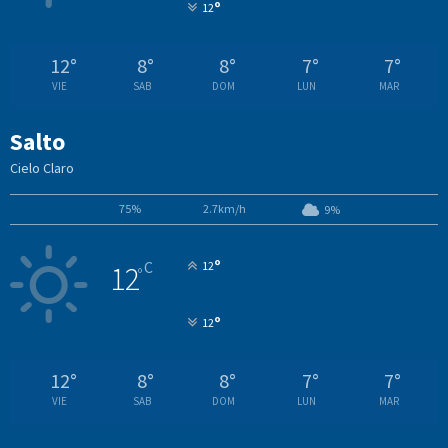
°
12
12
°
8
°
8
°
7
°
7
°
VIE
SAB
DOM
LUN
MAR
Salto
Cielo Claro
75%
2.7km/h
9%
°
C
12
12
°
°
12
12
°
8
°
8
°
7
°
7
°
VIE
SAB
DOM
LUN
MAR