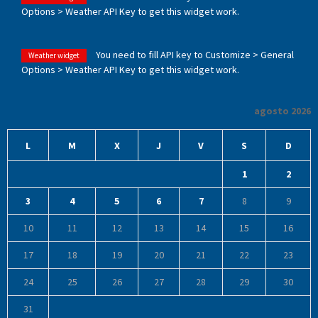
Options > Weather API Key to get this widget work.
You need to fill API key to Customize > General
Weather widget
Options > Weather API Key to get this widget work.
agosto 2026
L
M
X
J
V
S
D
1
2
3
4
5
6
7
8
9
10
11
12
13
14
15
16
17
18
19
20
21
22
23
24
25
26
27
28
29
30
31