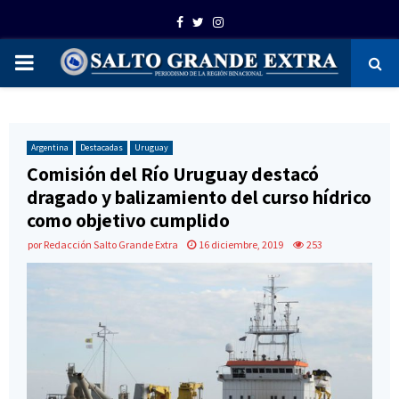
Facebook
Twitter
Instagram
PRIMARY
MENU
Argentina
Destacadas
Uruguay
Comisión del Río Uruguay destacó
dragado y balizamiento del curso hídrico
como objetivo cumplido
por
Redacción Salto Grande Extra
16 diciembre, 2019
253