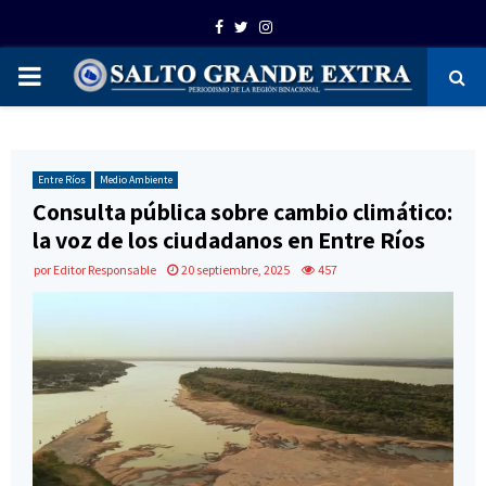
Facebook
Twitter
Instagram
PRIMARY
MENU
Entre Ríos
Medio Ambiente
Consulta pública sobre cambio climático:
la voz de los ciudadanos en Entre Ríos
por
Editor Responsable
20 septiembre, 2025
457