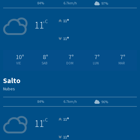
84%
6.7km/h
97%
°
C
11
11
°
°
11
10
°
8
°
7
°
7
°
7
°
VIE
SAB
DOM
LUN
MAR
Salto
Nubes
84%
6.7km/h
96%
°
C
11
11
°
°
11