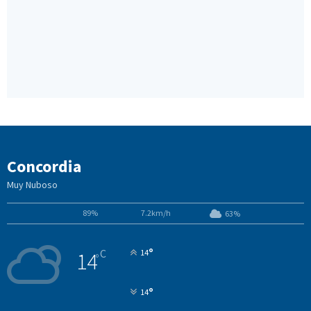
Concordia
Muy Nuboso
89%
7.2km/h
63%
°
C
14
14
°
°
14