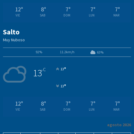
12
°
8
°
7
°
7
°
7
°
VIE
SAB
DOM
LUN
MAR
Salto
Muy Nuboso
92%
11.2km/h
63%
°
C
13
13
°
°
13
12
°
8
°
7
°
7
°
7
°
VIE
SAB
DOM
LUN
MAR
agosto 2026