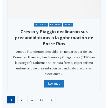
Destacadas
Entre Ríos
Política
Cresto y Piaggio declinaron sus
precandidaturas a la gobernación de
Entre Ríos
Ambos intendentes decicidieron no participar de las
Primarias Abiertas, Simultáneas y Obligatorias (PASO) en
la categoría Gobernador. De esta forma, el peronismo
entrerriano se presenta con un candidato único a las
elecciones....
Leer más
Paginación
1
2
…
10