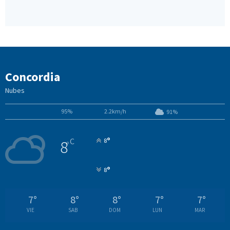
Concordia
Nubes
95%
2.2km/h
91%
°
C
8
8
°
°
8
7
°
8
°
8
°
7
°
7
°
VIE
SAB
DOM
LUN
MAR