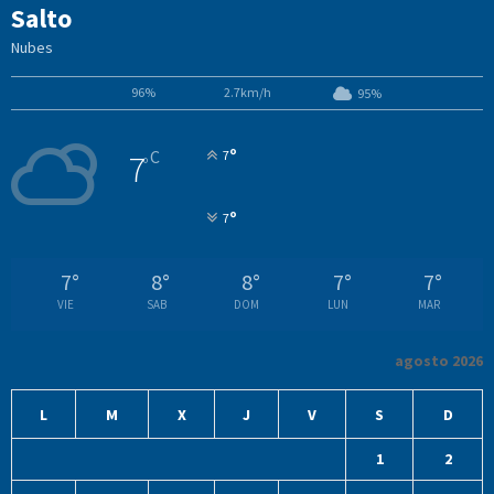
Salto
Nubes
96%
2.7km/h
95%
°
C
7
7
°
°
7
7
°
8
°
8
°
7
°
7
°
VIE
SAB
DOM
LUN
MAR
agosto 2026
L
M
X
J
V
S
D
1
2