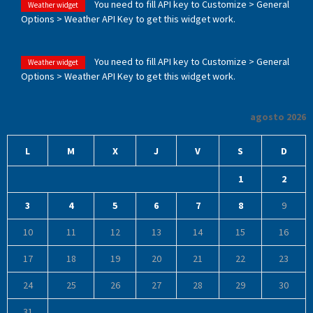
You need to fill API key to Customize > General
Weather widget
Options > Weather API Key to get this widget work.
You need to fill API key to Customize > General
Weather widget
Options > Weather API Key to get this widget work.
agosto 2026
L
M
X
J
V
S
D
1
2
3
4
5
6
7
8
9
10
11
12
13
14
15
16
17
18
19
20
21
22
23
24
25
26
27
28
29
30
31