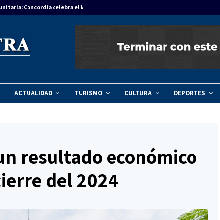
unitaria: Concordia celebra el Mes del Niño…
Agenda regional
ACTUALIDAD
TURISMO
CULTURA
DEPORTES
 un resultado económico
cierre del 2024