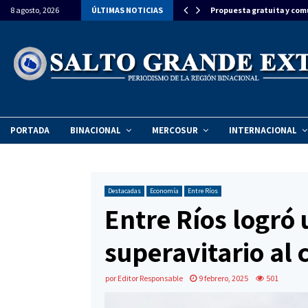
ron la llegada del Papa León XIV a…
8 agosto, 2026
ÚLTIMAS NOTICIAS
Propuesta gratuita y com
PORTADA
BINACIONAL
MERCOSUR
INTERNACIONAL
Destacadas
Economía
Entre Ríos
Entre Ríos logró
superavitario al 
por
Editor Responsable
9 febrero, 2025
501