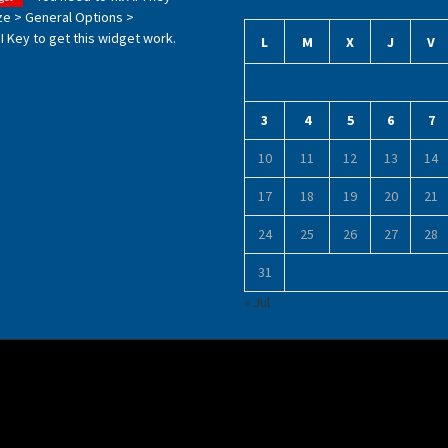
ze > General Options >
 Key to get this widget work.
L
M
X
J
V
3
4
5
6
7
10
11
12
13
14
17
18
19
20
21
24
25
26
27
28
31
« Jul