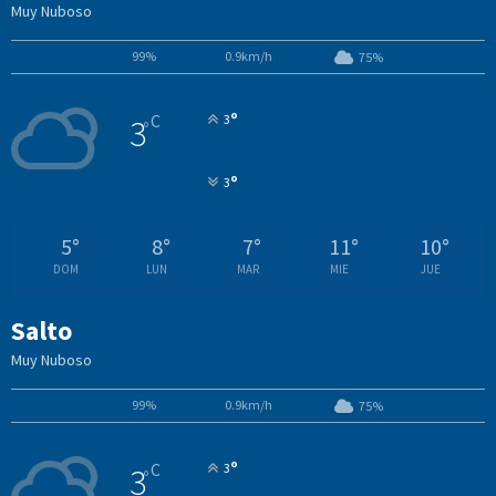
Muy Nuboso
99%
0.9km/h
75%
°
C
3
3
°
°
3
5
°
8
°
7
°
11
°
10
°
DOM
LUN
MAR
MIE
JUE
Salto
Muy Nuboso
99%
0.9km/h
75%
°
C
3
3
°