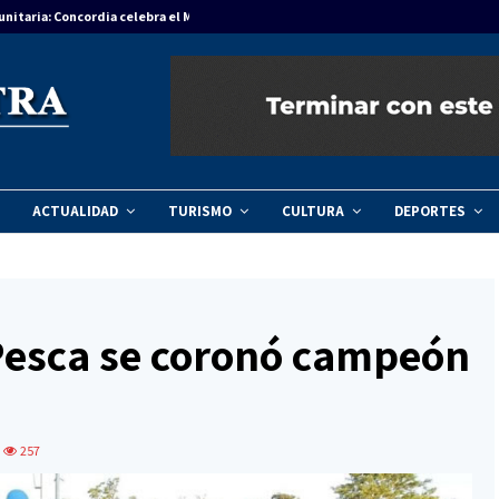
unitaria: Concordia celebra el Mes del Niño…
Agenda regional
ACTUALIDAD
TURISMO
CULTURA
DEPORTES
Pesca se coronó campeón
257