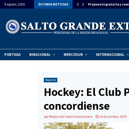
ron la llegada del Papa León XIV a…
9 agosto, 2026
ÚLTIMAS NOTICIAS
Propuesta gratuita y com
PORTADA
BINACIONAL
MERCOSUR
INTERNACIONAL
Deportes
Hockey: El Club 
concordiense
por
Redacción Salto Grande Extra
14 diciembre, 2019