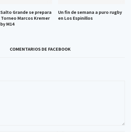
b Salto Grande se prepara
Un fin de semana a puro rugby
l Torneo Marcos Kremer
en Los Espinillos
gby M14
COMENTARIOS DE FACEBOOK