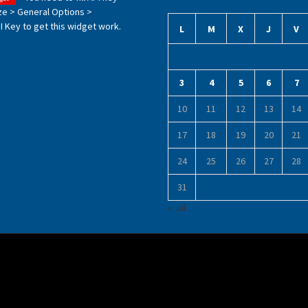
ze > General Options >
 Key to get this widget work.
L
M
X
J
V
3
4
5
6
7
10
11
12
13
14
17
18
19
20
21
24
25
26
27
28
31
« Jul