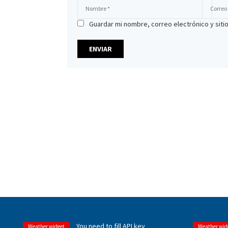
Guardar mi nombre, correo electrónico y sit
You need to fill API key
Weather widget
Weather wid