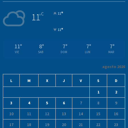
°
C
11
11
°
°
11
11
°
8
°
7
°
7
°
7
°
VIE
SAB
DOM
LUN
MAR
agosto 2026
L
M
X
J
V
S
D
1
2
3
4
5
6
7
8
9
10
11
12
13
14
15
16
17
18
19
20
21
22
23