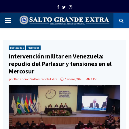
Facebook
Twitter
Instagram
PRIMARY
MENU
Destacadas
Mercosur
Intervención militar en Venezuela:
repudio del Parlasur y tensiones en el
Mercosur
por
Redacción Salto Grande Extra
7 enero, 2026
1153