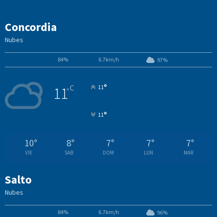
Concordia
Nubes
84%
6.7km/h
97%
°
C
11
11
°
°
11
10
°
8
°
7
°
7
°
7
°
VIE
SAB
DOM
LUN
MAR
Salto
Nubes
84%
6.7km/h
96%