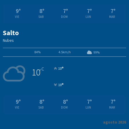
9
°
8
°
7
°
7
°
7
°
VIE
SAB
DOM
LUN
MAR
Salto
Nubes
84%
4.5km/h
99%
°
C
10
10
°
°
10
9
°
8
°
8
°
7
°
7
°
VIE
SAB
DOM
LUN
MAR
agosto 2026