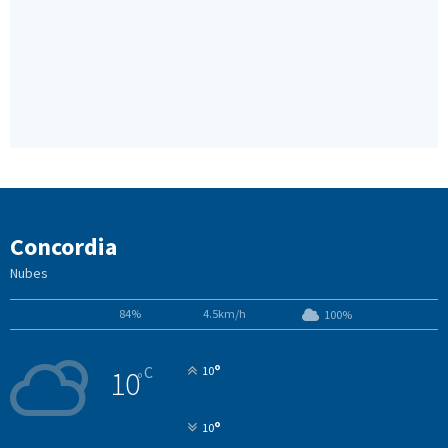
Concordia
Nubes
84%
4.5km/h
100%
°
C
10
10
°
°
10