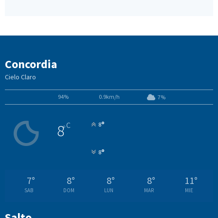
Concordia
Cielo Claro
94%
0.9km/h
7%
°
C
8
8
°
°
8
7
°
8
°
8
°
8
°
11
°
SAB
DOM
LUN
MAR
MIE
Salto