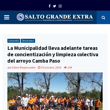
Facebook
Twitter
Instagram
PRIMARY
MENU
Concordia
Destacadas
La Municipalidad lleva adelante tareas
de concientización y limpieza colectiva
del arroyo Camba Paso
por
Editor Responsable
29 octubre, 2019
294