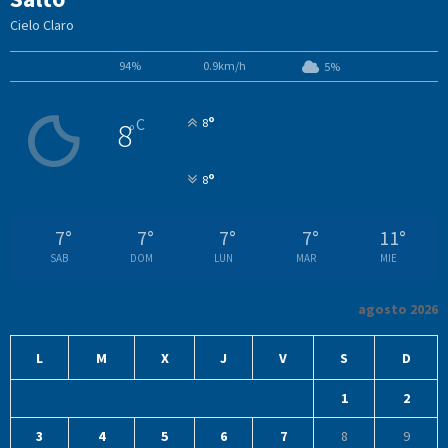
Cielo Claro
94%
0.9km/h
5%
°
C
8
8
°
°
8
7
°
7
°
7
°
7
°
11
°
SAB
DOM
LUN
MAR
MIE
agosto 2026
L
M
X
J
V
S
D
1
2
3
4
5
6
7
8
9