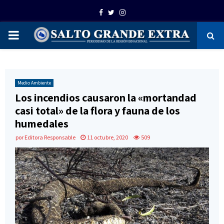
Facebook
Twitter
Instagram
PRIMARY
MENU
Medio Ambiente
Los incendios causaron la «mortandad
casi total» de la flora y fauna de los
humedales
por
Editora Responsable
11 octubre, 2020
509