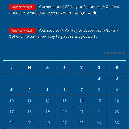
You need to fill API key to Customize > General
Weather widget
Options > Weather API Key to get this widget work.
You need to fill API key to Customize > General
Weather widget
Options > Weather API Key to get this widget work.
agosto 2026
L
M
X
J
V
S
D
1
2
3
4
5
6
7
8
9
10
11
12
13
14
15
16
17
18
19
20
21
22
23
24
25
26
27
28
29
30