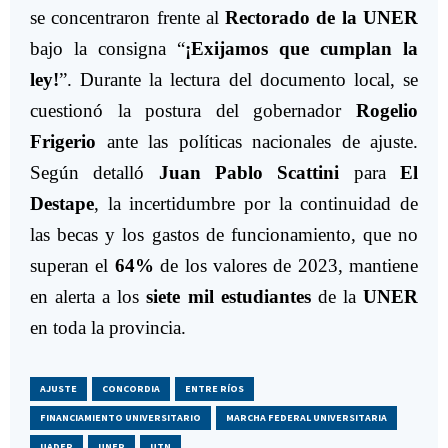
se concentraron frente al
Rectorado de la UNER
bajo la consigna “
¡Exijamos que cumplan la
ley!
”. Durante la lectura del documento local, se
cuestionó la postura del gobernador
Rogelio
Frigerio
ante las políticas nacionales de ajuste.
Según detalló
Juan Pablo Scattini
para
El
Destape
, la incertidumbre por la continuidad de
las becas y los gastos de funcionamiento, que no
superan el
64%
de los valores de 2023, mantiene
en alerta a los
siete mil estudiantes
de la
UNER
en toda la provincia.
AJUSTE
CONCORDIA
ENTRE RÍOS
FINANCIAMIENTO UNIVERSITARIO
MARCHA FEDERAL UNIVERSITARIA
UADER
UNER
UTN