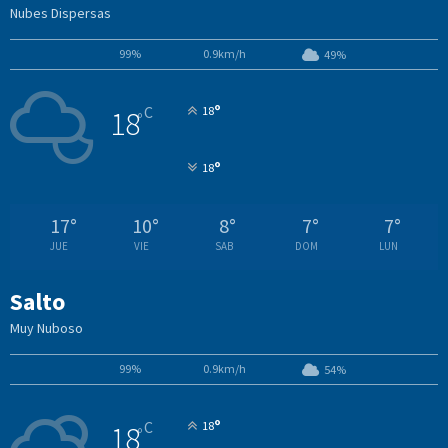
Nubes Dispersas
99%
0.9km/h
49%
°
C
18
18
°
°
18
17
°
10
°
8
°
7
°
7
°
JUE
VIE
SAB
DOM
LUN
Salto
Muy Nuboso
99%
0.9km/h
54%
°
C
18
18
°