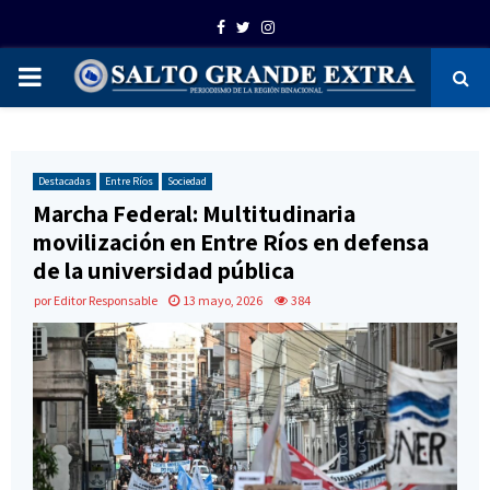
Facebook
Twitter
Instagram
PRIMARY
MENU
Destacadas
Entre Ríos
Sociedad
Marcha Federal: Multitudinaria
movilización en Entre Ríos en defensa
de la universidad pública
por
Editor Responsable
13 mayo, 2026
384