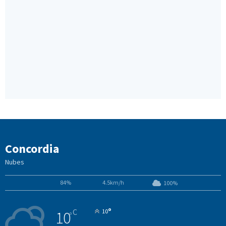
Concordia
Nubes
84%
4.5km/h
100%
°
C
10
10
°