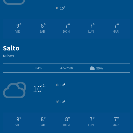
°
10
9
°
8
°
7
°
7
°
7
°
VIE
SAB
DOM
LUN
MAR
Salto
Nubes
84%
4.5km/h
99%
°
C
10
10
°
°
10
9
°
8
°
8
°
7
°
7
°
VIE
SAB
DOM
LUN
MAR