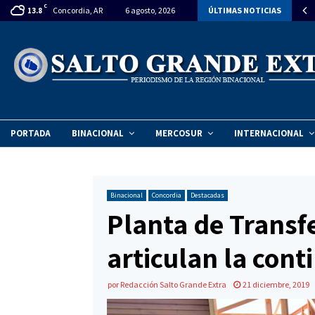
C
itan declarar la emergencia ambiental en el Vertedero Municipal de…
Concordia, AR
6 agosto, 2026
ÚLTIMAS NOTICIAS
13.8
PORTADA
BINACIONAL
MERCOSUR
INTERNACIONAL
Binacional
Concordia
Destacadas
Planta de Transf
articulan la con
por
Redacción Salto Grande Extra
21 diciembre, 2019