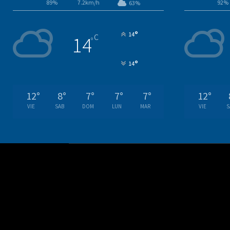
89%
7.2km/h
92%
63%
°
14
C
14
°
°
14
12
°
8
°
7
°
7
°
7
°
12
°
VIE
SAB
DOM
LUN
MAR
VIE
S