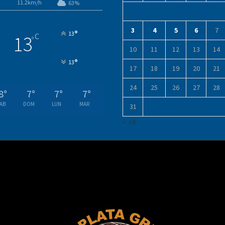
11.2km/h
63%
3
4
5
6
7
°
13
C
13
°
10
11
12
13
14
°
13
17
18
19
20
21
24
25
26
27
28
8
°
7
°
7
°
7
°
AB
DOM
LUN
MAR
31
« Jul