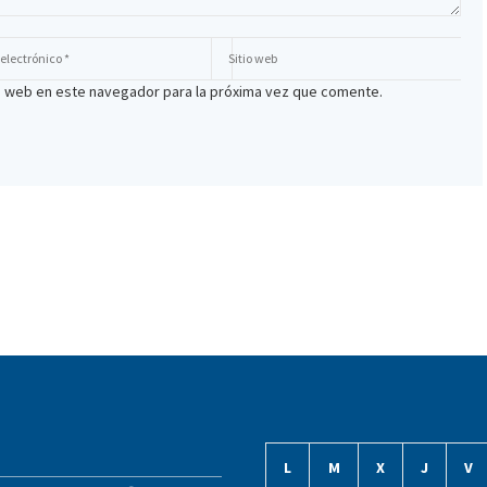
io web en este navegador para la próxima vez que comente.
L
M
X
J
V