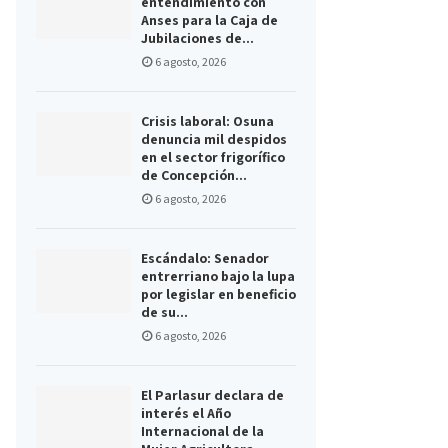
entendimiento con
Anses para la Caja de
Jubilaciones de...
6 agosto, 2026
Crisis laboral: Osuna
denuncia mil despidos
en el sector frigorífico
de Concepción...
6 agosto, 2026
Escándalo: Senador
entrerriano bajo la lupa
por legislar en beneficio
de su...
6 agosto, 2026
El Parlasur declara de
interés el Año
Internacional de la