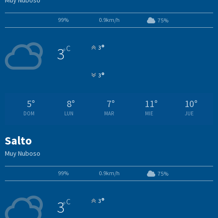
Muy Nuboso
99%
0.9km/h
75%
°
C
3
3
°
°
3
5
°
8
°
7
°
11
°
10
°
DOM
LUN
MAR
MIE
JUE
Salto
Muy Nuboso
99%
0.9km/h
75%
°
C
3
3
°