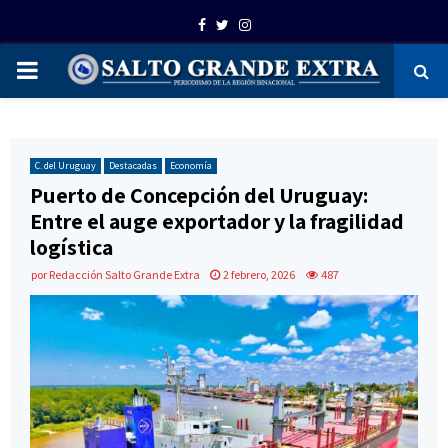
Facebook
Twitter
Instagram
PRIMARY
MENU
C. del Uruguay
Destacadas
Economía
Puerto de Concepción del Uruguay:
Entre el auge exportador y la fragilidad
logística
por
Redacción Salto Grande Extra
2 febrero, 2026
487