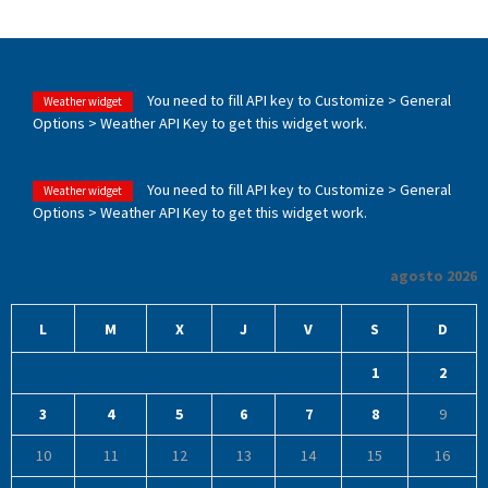
You need to fill API key to Customize > General
Weather widget
Options > Weather API Key to get this widget work.
You need to fill API key to Customize > General
Weather widget
Options > Weather API Key to get this widget work.
agosto 2026
L
M
X
J
V
S
D
1
2
3
4
5
6
7
8
9
10
11
12
13
14
15
16