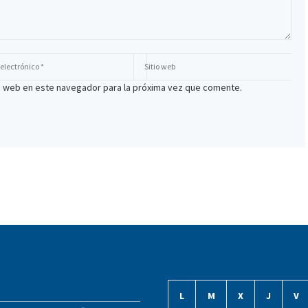
io web en este navegador para la próxima vez que comente.
L
M
X
J
V