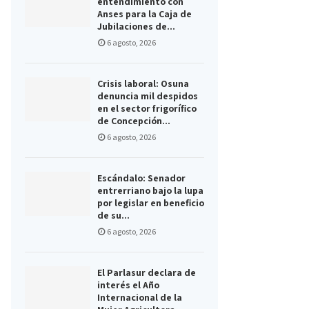
entendimiento con
Anses para la Caja de
Jubilaciones de...
6 agosto, 2026
Crisis laboral: Osuna
denuncia mil despidos
en el sector frigorífico
de Concepción...
6 agosto, 2026
Escándalo: Senador
entrerriano bajo la lupa
por legislar en beneficio
de su...
6 agosto, 2026
El Parlasur declara de
interés el Año
Internacional de la