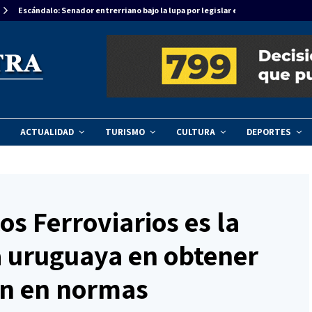
El Parlasur declara de interés el Año Internacional de la…
ACTUALIDAD
TURISMO
CULTURA
DEPORTES
os Ferroviarios es la
 uruguaya en obtener
ión en normas