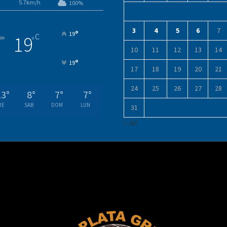
5.7km/h
100%
3
4
5
6
7
°
19
C
19
°
10
11
12
13
14
°
19
17
18
19
20
21
24
25
26
27
28
13
°
8
°
7
°
7
°
IE
SAB
DOM
LUN
31
« Jul