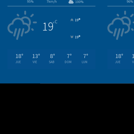
95%
7km/h
96%
100%
°
19
C
19
°
°
19
18
°
13
°
8
°
7
°
7
°
18
°
JUE
VIE
SAB
DOM
LUN
JUE
V