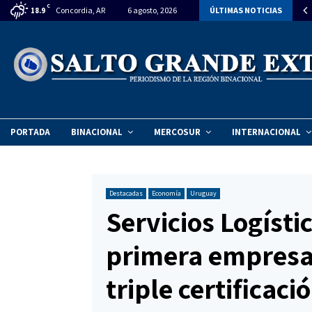
C
ndalo: Senador entrerriano bajo la lupa por legislar en beneficio…
Concordia, AR
6 agosto, 2026
ÚLTIMAS NOTICIAS
18.9
PORTADA
BINACIONAL
MERCOSUR
INTERNACIONAL
Destacadas
Economía
Uruguay
Servicios Logístic
primera empresa
triple certificac