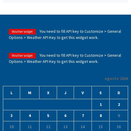
You need to fill API key to Customize > General
Weather widget
Options > Weather API Key to get this widget work.
You need to fill API key to Customize > General
Weather widget
Options > Weather API Key to get this widget work.
agosto 2026
L
M
X
J
V
S
D
1
2
3
4
5
6
7
8
9
10
11
12
13
14
15
16