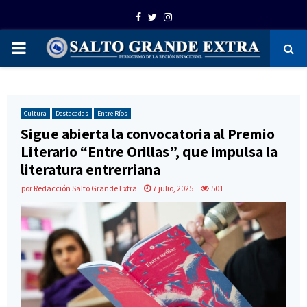
Facebook
Twitter
Instagram
PRIMARY
MENU
Cultura
Destacadas
Entre Ríos
Sigue abierta la convocatoria al Premio
Literario “Entre Orillas”, que impulsa la
literatura entrerriana
por
Redacción Salto Grande Extra
7 julio, 2025
501