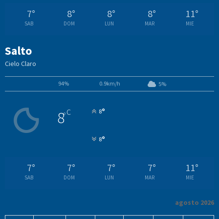
7
°
8
°
8
°
8
°
11
°
SAB
DOM
LUN
MAR
MIE
Salto
Cielo Claro
94%
0.9km/h
5%
°
C
8
8
°
°
8
7
°
7
°
7
°
7
°
11
°
SAB
DOM
LUN
MAR
MIE
agosto 2026