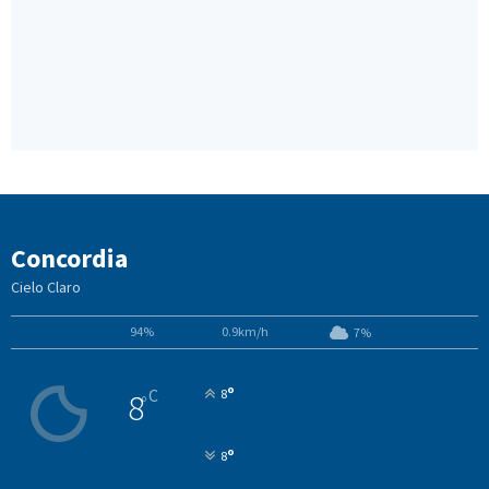
Concordia
Cielo Claro
94%
0.9km/h
7%
°
C
8
8
°
°
8