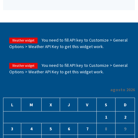
You need to fill API key to Customize > General
Weather widget
Options > Weather API Key to get this widget work.
You need to fill API key to Customize > General
Weather widget
Options > Weather API Key to get this widget work.
agosto 2026
L
M
X
J
V
S
D
1
2
3
4
5
6
7
8
9