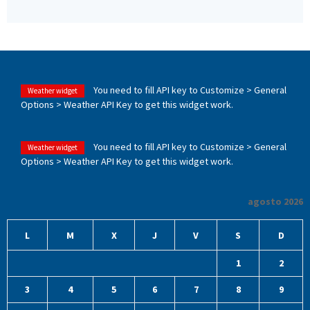
You need to fill API key to Customize > General
Weather widget
Options > Weather API Key to get this widget work.
You need to fill API key to Customize > General
Weather widget
Options > Weather API Key to get this widget work.
agosto 2026
L
M
X
J
V
S
D
1
2
3
4
5
6
7
8
9