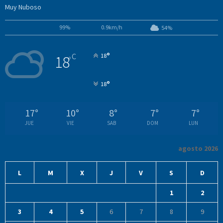
Muy Nuboso
99%
0.9km/h
54%
°
C
18
18
°
°
18
17
°
10
°
8
°
7
°
7
°
JUE
VIE
SAB
DOM
LUN
agosto 2026
L
M
X
J
V
S
D
1
2
3
4
5
6
7
8
9