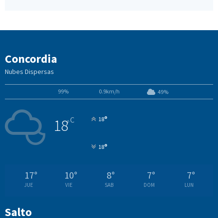
Concordia
Nubes Dispersas
99%
0.9km/h
49%
°
C
18
18
°
°
18
17
°
10
°
8
°
7
°
7
°
JUE
VIE
SAB
DOM
LUN
Salto