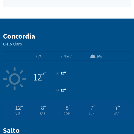
Concordia
Cielo Claro
75%
2.7km/h
9%
°
C
12
12
°
°
12
12
°
8
°
8
°
7
°
7
°
VIE
SAB
DOM
LUN
MAR
Salto