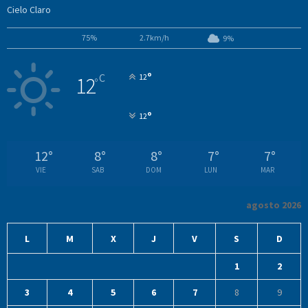
Cielo Claro
75%
2.7km/h
9%
°
C
12
12
°
°
12
12
°
8
°
8
°
7
°
7
°
VIE
SAB
DOM
LUN
MAR
agosto 2026
L
M
X
J
V
S
D
1
2
3
4
5
6
7
8
9