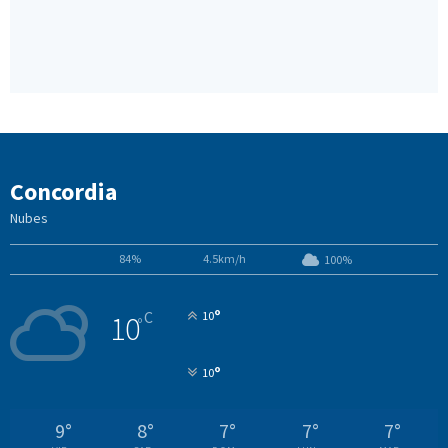
Concordia
Nubes
84%
4.5km/h
100%
°
C
10
10
°
°
10
9
°
8
°
7
°
7
°
7
°