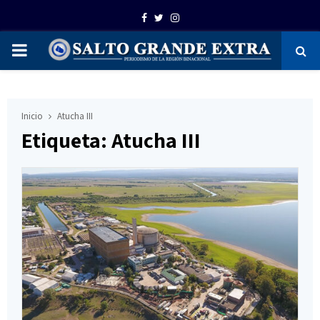
Facebook
Twitter
Instagram
PRIMARY
MENU
Inicio
Atucha III
Etiqueta: Atucha III