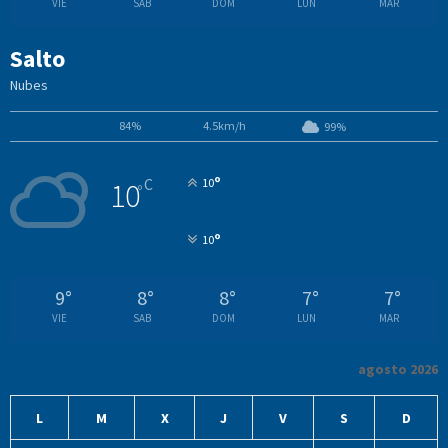
VIE
SAB
DOM
LUN
MAR
Salto
Nubes
84%
4.5km/h
99%
°
C
10
10
°
°
10
9
°
8
°
8
°
7
°
7
°
VIE
SAB
DOM
LUN
MAR
agosto 2026
L
M
X
J
V
S
D