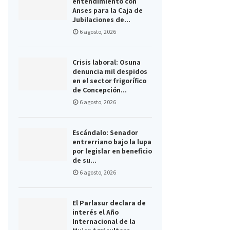
entendimiento con
Anses para la Caja de
Jubilaciones de...
6 agosto, 2026
Crisis laboral: Osuna
denuncia mil despidos
en el sector frigorífico
de Concepción...
6 agosto, 2026
Escándalo: Senador
entrerriano bajo la lupa
por legislar en beneficio
de su...
6 agosto, 2026
El Parlasur declara de
interés el Año
Internacional de la