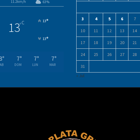
11.2km/h
63%
3
4
5
6
7
°
13
C
13
°
10
11
12
13
14
°
13
17
18
19
20
21
24
25
26
27
28
8
°
7
°
7
°
7
°
AB
DOM
LUN
MAR
31
« Jul