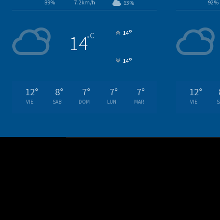
89%
7.2km/h
92%
63%
°
14
C
14
°
°
14
12
°
8
°
7
°
7
°
7
°
12
°
VIE
SAB
DOM
LUN
MAR
VIE
S