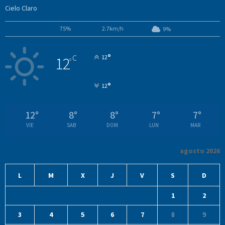
Cielo Claro
75%
2.7km/h
9%
°
C
12
12
°
°
12
12
°
8
°
8
°
7
°
7
°
VIE
SAB
DOM
LUN
MAR
agosto 2026
L
M
X
J
V
S
D
1
2
3
4
5
6
7
8
9