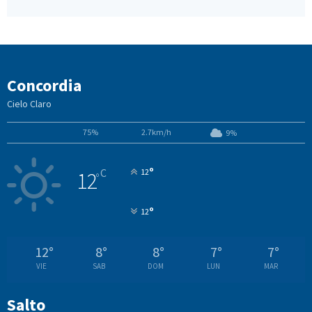
Concordia
Cielo Claro
75%
2.7km/h
9%
°
C
12
12
°
°
12
12
°
8
°
8
°
7
°
7
°
VIE
SAB
DOM
LUN
MAR
Salto