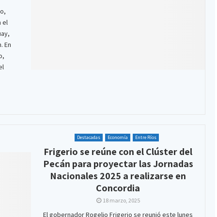
io,
 el
uay,
. En
o,
el
Destacadas
Economía
Entre Ríos
Frigerio se reúne con el Clúster del
Pecán para proyectar las Jornadas
Nacionales 2025 a realizarse en
Concordia
18 marzo, 2025
El gobernador Rogelio Frigerio se reunió este lunes