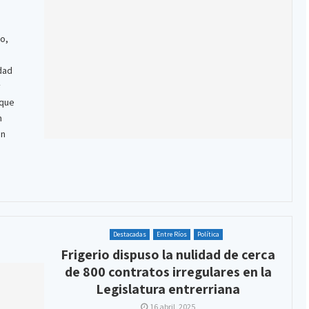
io,
n
dad
y
 que
n
ón
Destacadas
Entre Ríos
Política
Frigerio dispuso la nulidad de cerca
de 800 contratos irregulares en la
Legislatura entrerriana
16 abril, 2025