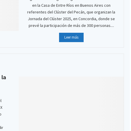
en la Casa de Entre Ríos en Buenos Aires con
referentes del Clúster del Pecán, que organizan la
Jornada del Clúster 2025, en Concordia, donde se
prevé la participación de más de 300 personas....
Leer más
 la
l
 X
o
ir