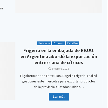
ás,
Destacadas
Economía
Entre Ríos
Frigerio en la embajada de EE.UU.
en Argentina abordó la exportación
entrerriana de cítricos
6 febrero, 2025
El gobernador de Entre Ríos, Rogelio Frigerio, realizó
gestiones este miércoles para exportar productos
de la provincia a Estados Unidos. ...
Leer más