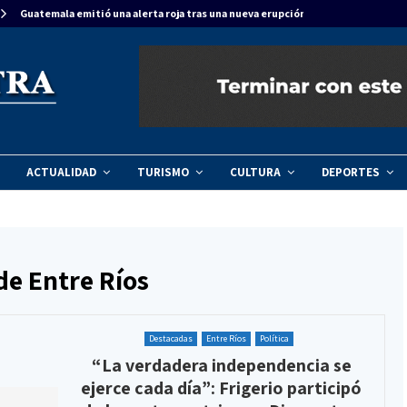
Guatemala emitió una alerta roja tras una nueva erupción del…
ACTUALIDAD
TURISMO
CULTURA
DEPORTES
de Entre Ríos
Destacadas
Entre Ríos
Política
“La verdadera independencia se
ejerce cada día”: Frigerio participó