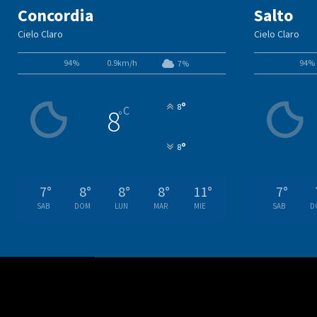
Concordia
Salto
Cielo Claro
Cielo Claro
94%
0.9km/h
94%
7%
°
8
C
8
°
°
8
7
°
8
°
8
°
8
°
11
°
7
°
SAB
DOM
LUN
MAR
MIE
SAB
D