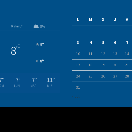
L
M
X
J
V
0.9km/h
5%
3
4
5
6
7
°
8
C
8
°
10
11
12
13
14
°
8
17
18
19
20
21
24
25
26
27
28
7
°
7
°
7
°
11
°
OM
LUN
MAR
MIE
31
« Jul