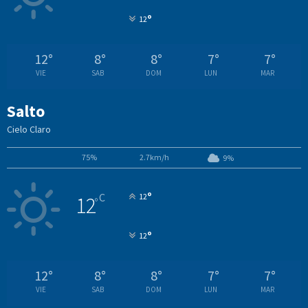
°
12
12
°
8
°
8
°
7
°
7
°
VIE
SAB
DOM
LUN
MAR
Salto
Cielo Claro
75%
2.7km/h
9%
°
C
12
12
°
°
12
12
°
8
°
8
°
7
°
7
°
VIE
SAB
DOM
LUN
MAR