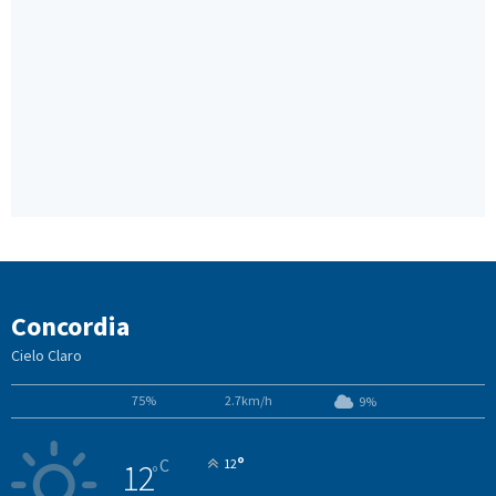
Concordia
Cielo Claro
75%
2.7km/h
9%
°
C
12
12
°