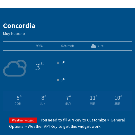
Concordia
Muy Nuboso
99%
0.9km/h
75%
°
C
3
3
°
°
3
5
°
8
°
7
°
11
°
10
°
DOM
LUN
MAR
MIE
JUE
You need to fill API key to Customize > General
Weather widget
Options > Weather API Key to get this widget work.