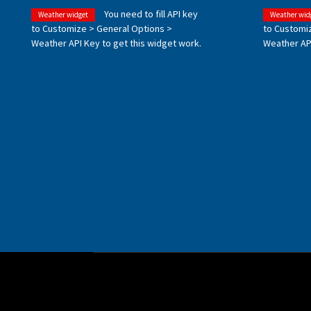
You need to fill API key
Weather widget
Weather wid
to Customize > General Options >
to Customi
Weather API Key to get this widget work.
Weather API