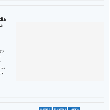
dia
la
y y
e
e
ntos
 de
Concordia
Destacadas
Turismo