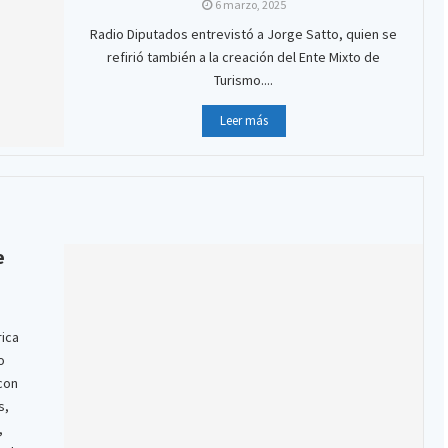
6 marzo, 2025
Radio Diputados entrevistó a Jorge Satto, quien se
refirió también a la creación del Ente Mixto de
Turismo....
Leer más
e
rica
o
 con
s,
,