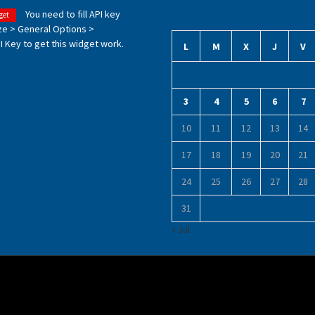
You need to fill API key
get
ze > General Options >
 Key to get this widget work.
L
M
X
J
V
3
4
5
6
7
10
11
12
13
14
17
18
19
20
21
24
25
26
27
28
31
« Jul