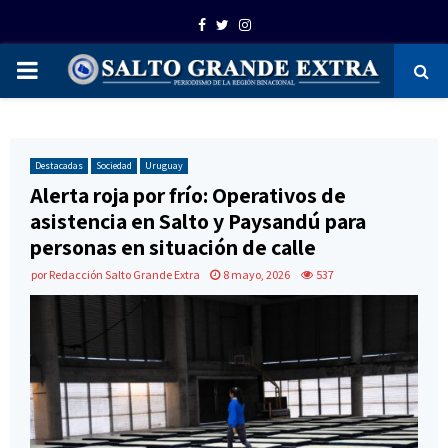
Facebook
Twitter
Instagram
PRIMARY
MENU
Destacadas
Sociedad
Uruguay
Alerta roja por frío: Operativos de
asistencia en Salto y Paysandú para
personas en situación de calle
por
Redacción Salto Grande Extra
8 mayo, 2026
537