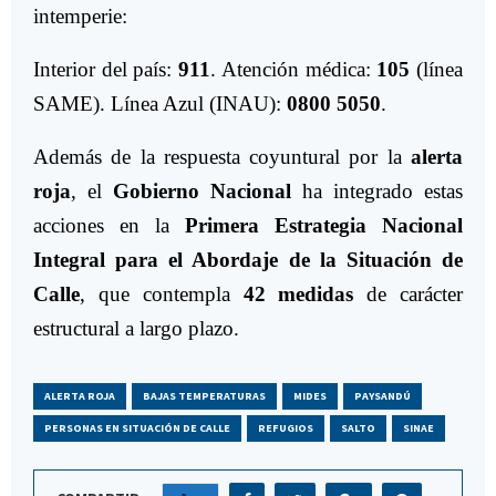
intemperie:
Interior del país:
911
. Atención médica:
105
(línea
SAME). Línea Azul (INAU):
0800 5050
.
Además de la respuesta coyuntural por la
alerta
roja
, el
Gobierno Nacional
ha integrado estas
acciones en la
Primera Estrategia Nacional
Integral para el Abordaje de la Situación de
Calle
, que contempla
42 medidas
de carácter
estructural a largo plazo.
ALERTA ROJA
BAJAS TEMPERATURAS
MIDES
PAYSANDÚ
PERSONAS EN SITUACIÓN DE CALLE
REFUGIOS
SALTO
SINAE