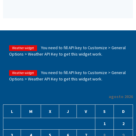
You need to fill API key to Customize > General
Weather widget
Options > Weather API Key to get this widget work.
You need to fill API key to Customize > General
Weather widget
Options > Weather API Key to get this widget work.
agosto 2026
L
M
X
J
V
S
D
1
2
3
4
5
6
7
8
9