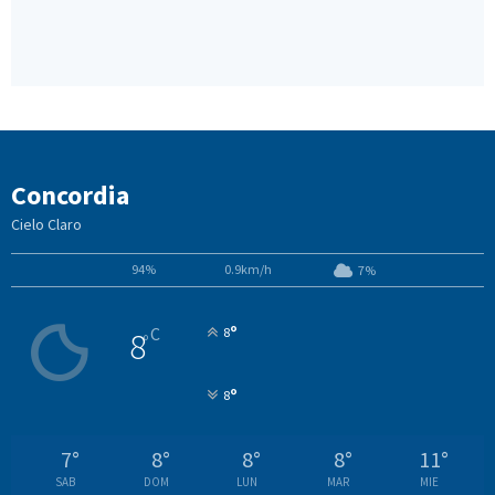
Concordia
Cielo Claro
94%
0.9km/h
7%
°
C
8
8
°
°
8
7
°
8
°
8
°
8
°
11
°
SAB
DOM
LUN
MAR
MIE