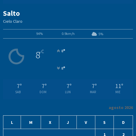
Salto
Cielo Claro
94%
0.9km/h
5%
°
C
8
8
°
°
8
7
°
7
°
7
°
7
°
11
°
SAB
DOM
LUN
MAR
MIE
agosto 2026
L
M
X
J
V
S
D
1
2