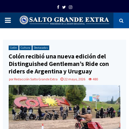
Facebook
Twitter
Instagram
PRIMARY
MENU
Colón
Cultura
Destacadas
Colón recibió una nueva edición del
Distinguished Gentleman’s Ride con
riders de Argentina y Uruguay
por
Redacción Salto Grande Extra
22 mayo, 2026
480