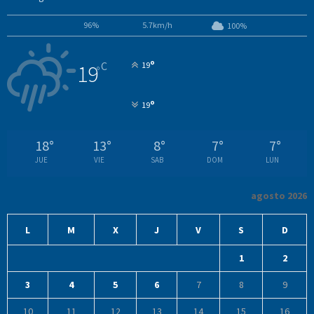
96%
5.7km/h
100%
°
C
19
19
°
°
19
18
°
13
°
8
°
7
°
7
°
JUE
VIE
SAB
DOM
LUN
agosto 2026
L
M
X
J
V
S
D
1
2
3
4
5
6
7
8
9
10
11
12
13
14
15
16