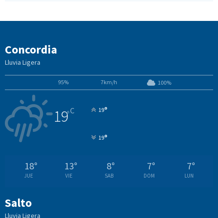
Concordia
Lluvia Ligera
95%
7km/h
100%
°
C
19
19
°
°
19
18
°
13
°
8
°
7
°
7
°
JUE
VIE
SAB
DOM
LUN
Salto
Lluvia Ligera