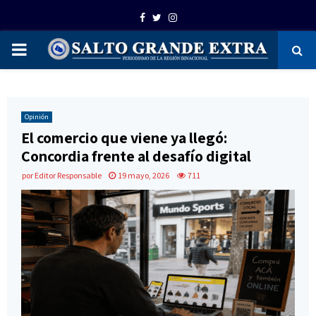
Facebook
Twitter
Instagram
PRIMARY
MENU
Opinión
El comercio que viene ya llegó:
Concordia frente al desafío digital
por
Editor Responsable
19 mayo, 2026
711