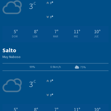
°
C
3
3
°
°
3
5
°
8
°
7
°
11
°
10
°
DOM
LUN
MAR
MIE
JUE
Salto
Muy Nuboso
99%
0.9km/h
75%
°
C
3
3
°
°
3
5
°
8
°
7
°
11
°
10
°