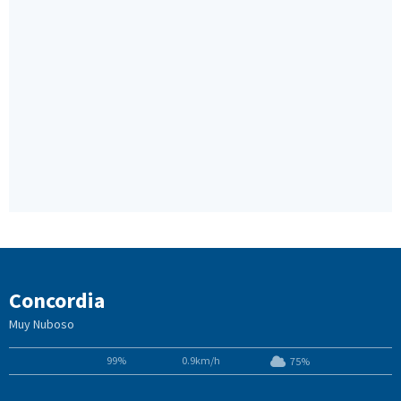
Concordia
Muy Nuboso
99%
0.9km/h
75%