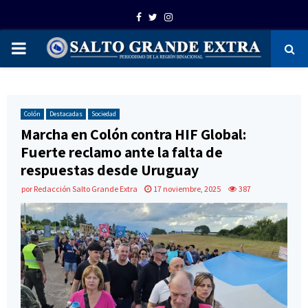
Facebook
Twitter
Instagram
PRIMARY
MENU
Colón
Destacadas
Sociedad
Marcha en Colón contra HIF Global:
Fuerte reclamo ante la falta de
respuestas desde Uruguay
por
Redacción Salto Grande Extra
17 noviembre, 2025
387