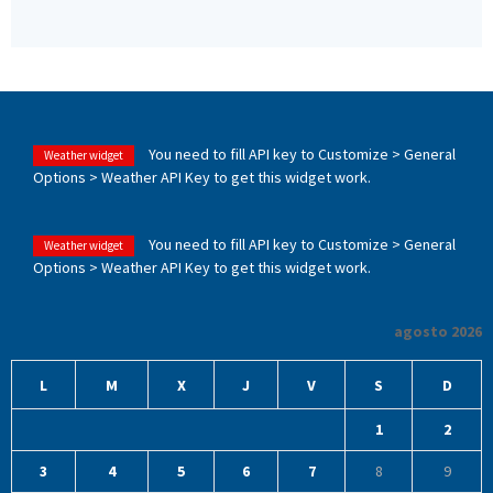
You need to fill API key to Customize > General
Weather widget
Options > Weather API Key to get this widget work.
You need to fill API key to Customize > General
Weather widget
Options > Weather API Key to get this widget work.
agosto 2026
L
M
X
J
V
S
D
1
2
3
4
5
6
7
8
9