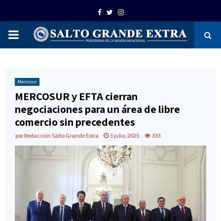
Facebook
Twitter
Instagram
PRIMARY
MENU
Mercosur
MERCOSUR y EFTA cierran
negociaciones para un área de libre
comercio sin precedentes
por
Redacción Salto Grande Extra
3 julio, 2025
333