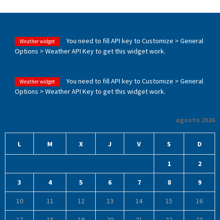
You need to fill API key to Customize > General
Weather widget
Options > Weather API Key to get this widget work.
You need to fill API key to Customize > General
Weather widget
Options > Weather API Key to get this widget work.
agosto 2026
L
M
X
J
V
S
D
1
2
3
4
5
6
7
8
9
10
11
12
13
14
15
16
17
18
19
20
21
22
23