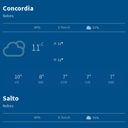
Concordia
Nubes
84%
6.7km/h
97%
°
C
11
11
°
°
11
10
°
8
°
7
°
7
°
7
°
VIE
SAB
DOM
LUN
MAR
Salto
Nubes
84%
6.7km/h
96%