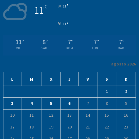
°
C
11
11
°
°
11
11
°
8
°
7
°
7
°
7
°
VIE
SAB
DOM
LUN
MAR
agosto 2026
L
M
X
J
V
S
D
1
2
3
4
5
6
7
8
9
10
11
12
13
14
15
16
17
18
19
20
21
22
23
24
25
26
27
28
29
30