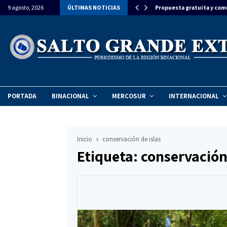
ron la llegada del Papa León XIV a…
9 agosto, 2026
ÚLTIMAS NOTICIAS
Propuesta gratuita y com
PORTADA
BINACIONAL
MERCOSUR
INTERNACIONAL
Inicio
conservación de islas
Etiqueta: conservación