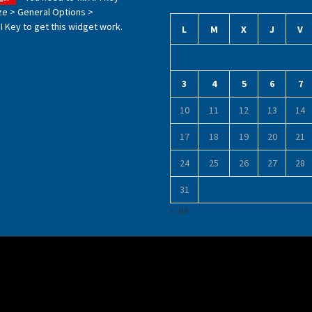
ze > General Options >
 Key to get this widget work.
L
M
X
J
V
3
4
5
6
7
10
11
12
13
14
17
18
19
20
21
24
25
26
27
28
31
« Jul