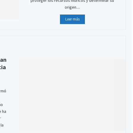
proteger los recursos hídricos y determinar su
origen....
Leer más
lan
cia
ormó
mo
e ha
r
 la