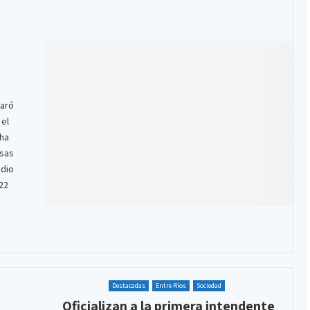
laró
 el
cha
rsas
edio
22
Destacadas
Entre Ríos
Sociedad
Oficializan a la primera intendente