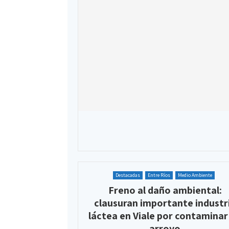
Destacadas
Entre Ríos
Medio Ambiente
Freno al daño ambiental:
clausuran importante industr
láctea en Viale por contaminar
arroyo