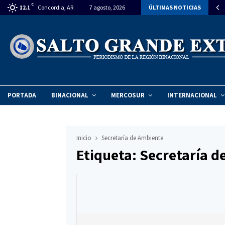
C
cto energético sustentable: estiman una inversión de $270 millones para…
Concordia, AR
7 agosto, 2026
ÚLTIMAS NOTICIAS
12.1
PORTADA
BINACIONAL
MERCOSUR
INTERNACIONAL
Inicio
Secretaría de Ambiente
Etiqueta: Secretaría 