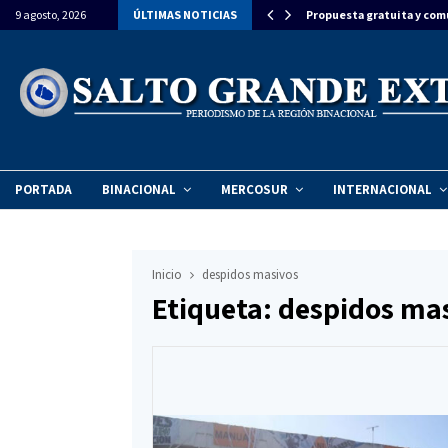
ron la llegada del Papa León XIV a…
9 agosto, 2026
ÚLTIMAS NOTICIAS
Propuesta gratuita y com
PORTADA
BINACIONAL
MERCOSUR
INTERNACIONAL
Inicio
despidos masivos
Etiqueta: despidos ma