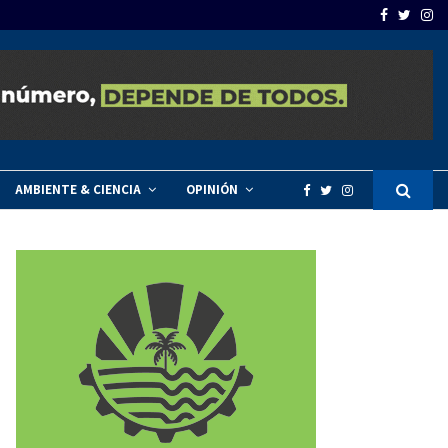
Facebook
Twitte
In
: Entre Ríos impulsó estrategias ante el fenómeno El…
Impuls
AMBIENTE & CIENCIA
OPINIÓN