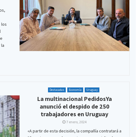
os,
 los
l
de
 la
Destacadas
Economía
Uruguay
La multinacional PedidosYa
anunció el despido de 250
trabajadores en Uruguay
7 enero, 2024
«A partir de esta decisión, la compañía contratará a