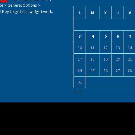
ze > General Options >
 Key to get this widget work.
L
M
X
J
V
3
4
5
6
7
10
11
12
13
14
17
18
19
20
21
24
25
26
27
28
31
« Jul