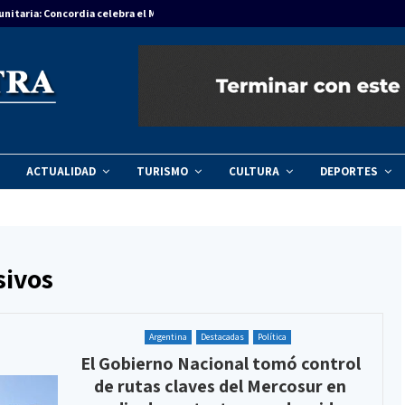
unitaria: Concordia celebra el Mes del Niño…
Agenda regional
ACTUALIDAD
TURISMO
CULTURA
DEPORTES
sivos
Argentina
Destacadas
Política
El Gobierno Nacional tomó control
de rutas claves del Mercosur en