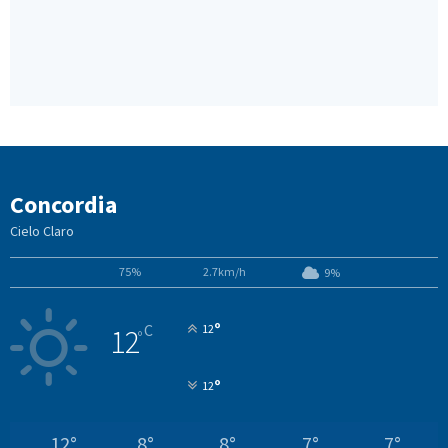
Concordia
Cielo Claro
75%
2.7km/h
9%
°
C
12
12
°
°
12
12
°
8
°
8
°
7
°
7
°