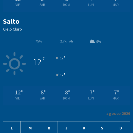
VIE
SAB
DOM
LUN
MAR
Salto
Cielo Claro
75%
2.7km/h
9%
°
C
12
12
°
°
12
12
°
8
°
8
°
7
°
7
°
VIE
SAB
DOM
LUN
MAR
agosto 2026
L
M
X
J
V
S
D