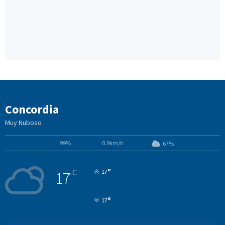
Concordia
Muy Nuboso
99%
0.9km/h
67%
°
C
17
17
°
°
17