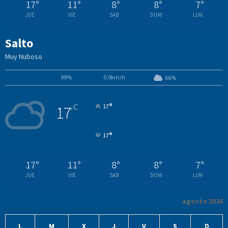
17
°
11
°
8
°
8
°
7
°
JUE
VIE
SAB
DOM
LUN
Salto
Muy Nuboso
99%
0.9km/h
66%
°
C
17
17
°
°
17
17
°
11
°
8
°
8
°
7
°
JUE
VIE
SAB
DOM
LUN
agosto 2026
L
M
X
J
V
S
D