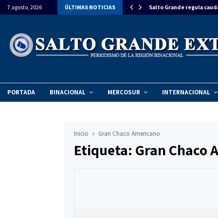
estiman una inversión de $270 millones para…
7 agosto, 2026
ÚLTIMAS NOTICIAS
Salto Grande regula caud
PORTADA
BINACIONAL
MERCOSUR
INTERNACIONAL
Inicio
Gran Chaco Americano
Etiqueta: Gran Chaco 