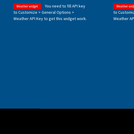
You need to fill API key
Weather widget
Weather wid
to Customize > General Options >
to Customi
Weather API Key to get this widget work.
Weather API