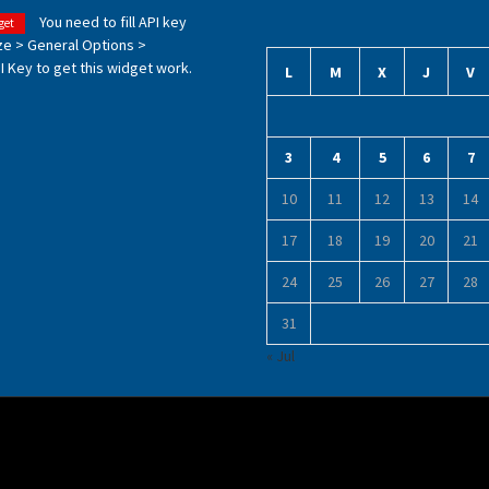
You need to fill API key
get
ze > General Options >
 Key to get this widget work.
L
M
X
J
V
3
4
5
6
7
10
11
12
13
14
17
18
19
20
21
24
25
26
27
28
31
« Jul